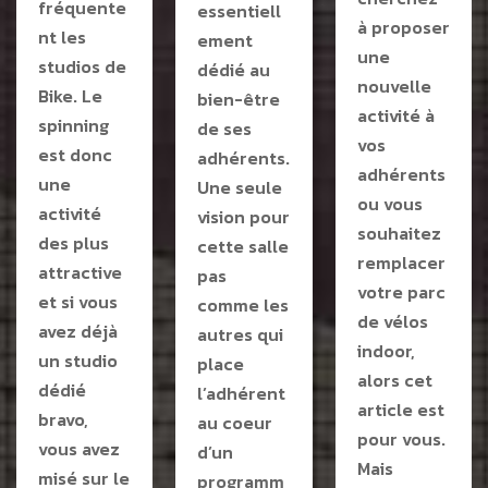
fréquente
essentiell
à proposer
nt les
ement
une
studios de
dédié au
nouvelle
Bike. Le
bien-être
activité à
spinning
de ses
vos
est donc
adhérents.
adhérents
une
Une seule
ou vous
activité
vision pour
souhaitez
des plus
cette salle
remplacer
attractive
pas
votre parc
et si vous
comme les
de vélos
avez déjà
autres qui
indoor,
un studio
place
alors cet
dédié
l’adhérent
article est
bravo,
au coeur
pour vous.
vous avez
d’un
Mais
misé sur le
programm