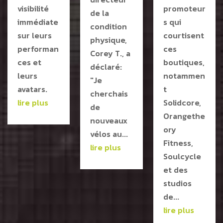
visibilité
promoteur
de la
immédiate
s qui
condition
sur leurs
courtisent
physique,
performan
ces
Corey T., a
ces et
boutiques,
déclaré:
leurs
notammen
"Je
avatars.
t
cherchais
lire plus
Solidcore,
de
Orangethe
nouveaux
ory
vélos au...
Fitness,
lire plus
Soulcycle
et des
studios
de...
lire plus