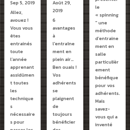
Sep 5, 2019
Août 29,
le
2019
Allez,
« spinning
avouez !
6
" une
Vous vous
avantages
méthode
êtes
à
d’entraine
entrainés
l'entraîne
ment en
toute
ment en
salle
l’année
plein air…
particulièr
apprenant
Ben ouais !
ement
assidûmen
Vos
bénéfique
t toutes
adhérents
pour vos
les
se
adhérents.
technique
plaignent
Mais
s
de
savez-
nécessaire
toujours
vous qui a
s pour
bénéficier
inventé
passer les
des