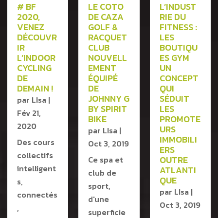
# BF
LE COTO
L’INDUST
2020,
DE CAZA
RIE DU
VENEZ
GOLF &
FITNESS :
DÉCOUVR
RACQUET
LES
IR
CLUB
BOUTIQU
L’INDOOR
NOUVELL
ES GYM
CYCLING
EMENT
UN
DE
ÉQUIPÉ
CONCEPT
DEMAIN !
DE
QUI
JOHNNY G
SÉDUIT
par
LIsa
|
BY SPIRIT
LES
Fév 21,
BIKE
PROMOTE
2020
URS
par
LIsa
|
IMMOBILI
Des cours
Oct 3, 2019
ERS
collectifs
OUTRE
Ce spa et
intelligent
ATLANTI
club de
QUE
s,
sport,
par
LIsa
|
connectés
d'une
Oct 3, 2019
,
superficie