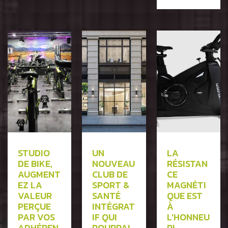
STUDIO
UN
LA
DE BIKE,
NOUVEAU
RÉSISTAN
AUGMENT
CLUB DE
CE
EZ LA
SPORT &
MAGNÉTI
VALEUR
SANTÉ
QUE EST
PERÇUE
INTÉGRAT
À
PAR VOS
IF QUI
L’HONNEU
ADHÉREN
POURRAI
R!