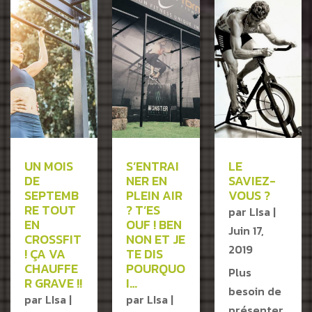
UN MOIS
S’ENTRAI
LE
DE
NER EN
SAVIEZ-
SEPTEMB
PLEIN AIR
VOUS ?
RE TOUT
? T’ES
par
LIsa
|
EN
OUF ! BEN
Juin 17,
CROSSFIT
NON ET JE
2019
! ÇA VA
TE DIS
CHAUFFE
POURQUO
Plus
R GRAVE !!
I…
besoin de
par
LIsa
|
par
LIsa
|
présenter