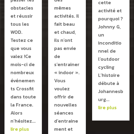
cette
obstacles
mêmes
activité et
et réussir
activités. Il
pourquoi ?
tous les
fait beau
Johnny G,
WOD.
et chaud,
un
Testez ce
ils n’ont
inconditio
que vous
pas envie
nnel de
valez !Ce
de
l’outdoor
mois-ci de
s’entrainer
cycling
nombreux
« indoor ».
L’histoire
événemen
Vous
débute à
ts Crossfit
voulez
Johannesb
dans toute
offrir de
urg...
la France.
nouvelles
lire plus
Alors
séances
n’hésitez...
d’entraine
lire plus
ment et