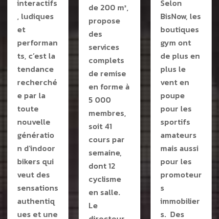
interactifs
Selon
de 200 m²,
, ludiques
BisNow, les
propose
et
boutiques
des
performan
gym ont
services
ts, c’est la
de plus en
complets
tendance
plus le
de remise
recherché
vent en
en forme à
e par la
poupe
5 000
toute
pour les
membres,
nouvelle
sportifs
soit 41
génératio
amateurs
cours par
n d’indoor
mais aussi
semaine,
bikers qui
pour les
dont 12
veut des
promoteur
cyclisme
sensations
s
en salle.
authentiq
immobilier
Le
ues et une
s. Des
directeur