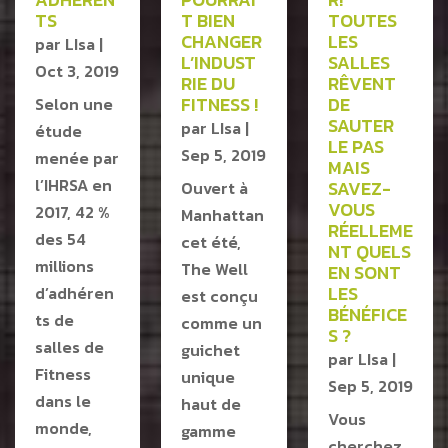
TS
T BIEN
TOUTES
CHANGER
LES
par
LIsa
|
L’INDUST
SALLES
Oct 3, 2019
RIE DU
RÊVENT
FITNESS !
DE
Selon une
SAUTER
par
LIsa
|
étude
LE PAS
Sep 5, 2019
menée par
MAIS
l’IHRSA en
SAVEZ-
Ouvert à
VOUS
2017, 42 %
Manhattan
RÉELLEME
des 54
cet été,
NT QUELS
millions
The Well
EN SONT
LES
d’adhéren
est conçu
BÉNÉFICE
ts de
comme un
S ?
salles de
guichet
par
LIsa
|
Fitness
unique
Sep 5, 2019
dans le
haut de
Vous
monde,
gamme
cherchez